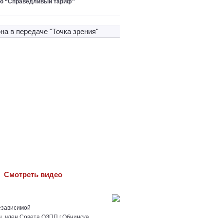
ю “Справедливый тариф”
на в передачe "Точка зрения"
Cмотреть видео
езависимой
ы, член Совета ОЗПП г.Обнинска,