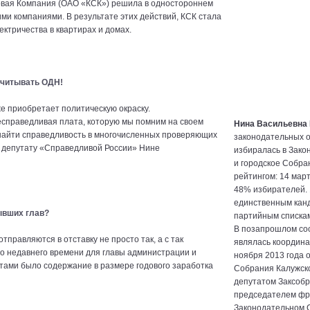
овая Компания (ОАО «КСК») решила в одностороннем
ми компаниями. В результате этих действий, КСК стала
ктричества в квартирах и домах.
считывать ОДН!
 приобретает политическую окраску.
справедливая плата, которую мы помним на своем
Нина Васильевна
ь найти справедливость в многочисленных проверяющих
законодательных о
к депутату «Справедливой России» Нине
избиралась в Зако
и городское Собра
рейтингом: 14 март
48% избирателей. 
единственным канд
ывших глав?
партийным спискам
В позапрошлом со
отправляются в отставку не просто так, а с так
являлась координа
 недавнего времени для главы администрации и
ноября 2013 года 
ами было содержание в размере годового заработка
Собрания Калужской
депутатом Заксобр
председателем фра
Законодательном С