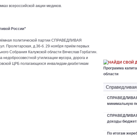
мках всероссийской акции медиков.
ливой России”
риёмная политической партии СПРАВЕДЛИВАЯ
л. Пролетарская, д.36-б. 29 ноября приём первых
ьного Собрания Калужской области Вячеслав Горбатин.
а недобросовестной утилизации мусора, дорога и
НАЙДИ СВОЙ 
ировской ЦРБ полагающихся инвалидам-диабетикам
Программа капита
области
Справедливая
СПРАВЕДЛИВАЯ 
минимальную пе
СПРАВЕДЛИВАЯ
доходы бюджета
По итогам жер