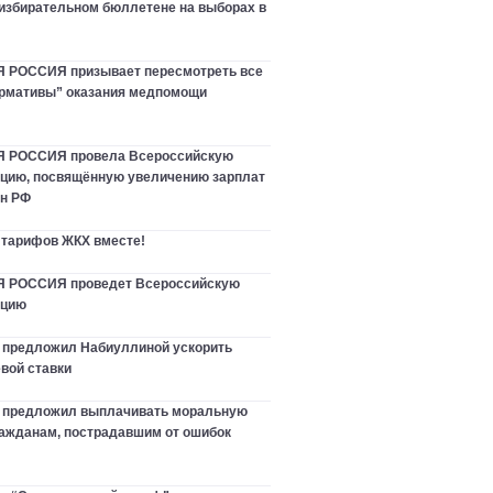
 избирательном бюллетене на выборах в
РОССИЯ призывает пересмотреть все
рмативы” оказания медпомощи
 РОССИЯ провела Всероссийскую
цию, посвящённую увеличению зарплат
ан РФ
 тарифов ЖКХ вместе!
РОССИЯ проведет Всероссийскую
нцию
 предложил Набиуллиной ускорить
вой ставки
в предложил выплачивать моральную
ажданам, пострадавшим от ошибок