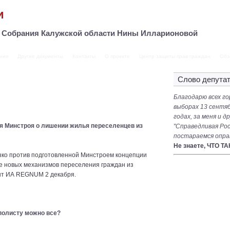
и
о Собрания Калужской области Нины Илларионовой
ния
Другие документы
Контакты
О проекте
Центр защиты прав граждан
Обз
Слово депута
Благодарю всех го
выборах 13 сентяб
годах, за меня и 
я Минстроя о лишении жилья переселенцев из
"Справедливая Рос
постараемся опра
Не знаете, ЧТО Т
о против подготовленной Минстроем концепции
ие новых механизмов переселения граждан из
нт ИА REGNUM 2 декабря.
полисту можно все?