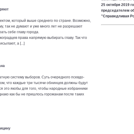
25 октября 2019 г
еряют
председателем об
"Справедливая Р
ектом, который выше среднего по стране. Возможно,
ему, так не думают и уже много лет не разрешают
ать себе главу города.
укоградцев права напрямую выбирать главу. Так что
ылают, а [...]
ана
тную систему выборов. Суть очередного псевдо-
том, что каждые три тысячи обнинцев должны будут
ся это якобы для того, чтобы народные избранники
днако как бы не пришлось горожанам после таких
дицину