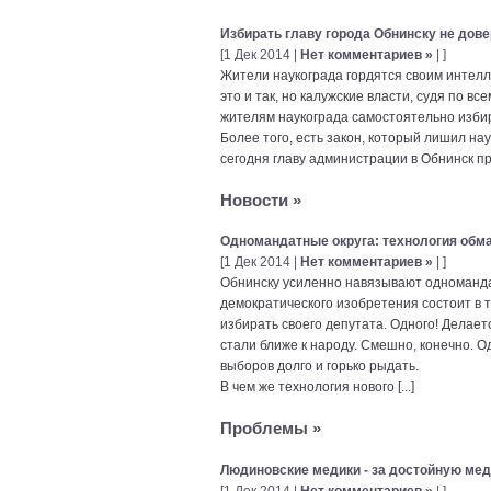
Избирать главу города Обнинску не дов
[1 Дек 2014 |
Нет комментариев »
| ]
Жители наукограда гордятся своим интелл
это и так, но калужские власти, судя по вс
жителям наукограда самостоятельно избир
Более того, есть закон, который лишил на
сегодня главу администрации в Обнинск прис
Новости
»
Одномандатные округа: технология обм
[1 Дек 2014 |
Нет комментариев »
| ]
Обнинску усиленно навязывают одноманда
демократического изобретения состоит в 
избирать своего депутата. Одного! Делает
стали ближе к народу. Смешно, конечно. О
выборов долго и горько рыдать.
В чем же технология нового [...]
Проблемы
»
Людиновские медики - за достойную ме
[1 Дек 2014 |
Нет комментариев »
| ]