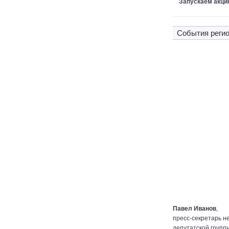
Запускаем акци
Cобытия регио
Павел Иванов
,
пресс-секретарь н
депутатской групп