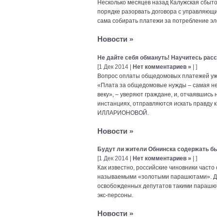
Несколько месяцев назад Калужская сбыт
порядке разорвать договора с управляющи
сама собирать платежи за потребление эле
Новости
»
Не дайте себя обмануть! Научитесь рас
[1 Дек 2014 |
Нет комментариев »
| ]
Вопрос оплаты общедомовых платежей уже
«Плата за общедомовые нужды – самая не
веку», – уверяют граждане, и, отчаявшис
инстанциях, отправляются искать правду 
ИЛЛАРИОНОВОЙ.
Новости
»
Будут ли жители Обнинска содержать б
[1 Дек 2014 |
Нет комментариев »
| ]
Как известно, российские чиновники часто 
называемыми «золотыми парашютами». До
освобожденных депутатов такими парашют
экс-персоны.
Новости
»