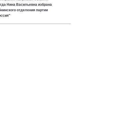
огда Нина Васильевна избрана
нинского отделения партии
оссия"