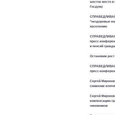
шестое место в
Госдуму
СПРАВЕДЛИВАЯ 
“нездоровые но
населению
СПРАВЕДЛИВАЯ
пресс-конферен
и пенсий гражд
Остановим рост
СПРАВЕДЛИВАЯ 
пресс-конфере
Сергей Миронов
снижение ключе
Сергей Мироно
компенсацию гр
чиновников