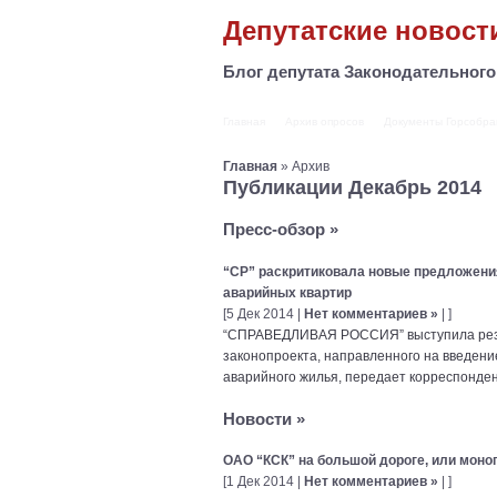
Депутатские новост
Блог депутата Законодательног
Главная
Архив опросов
Документы Горсобра
Главная
» Архив
Публикации Декабрь 2014
Пресс-обзор
»
“СР” раскритиковала новые предложени
аварийных квартир
[5 Дек 2014 |
Нет комментариев »
| ]
“СПРАВЕДЛИВАЯ РОССИЯ” выступила резк
законопроекта, направленного на введен
аварийного жилья, передает корреспонде
Новости
»
ОАО “КСК” на большой дороге, или моно
[1 Дек 2014 |
Нет комментариев »
| ]