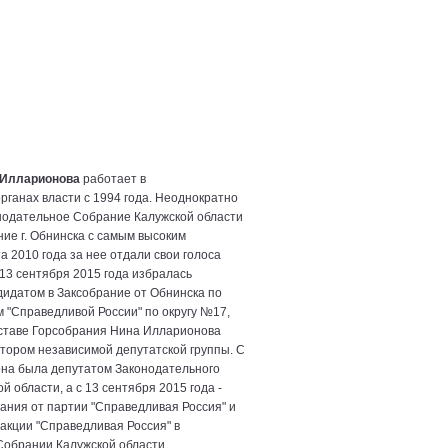
 Илларионова
работает в
рганах власти с 1994 года. Неоднократно
нодательное Собрание Калужской области
ние г. Обнинска с самым высоким
а 2010 года за нее отдали свои голоса
13 сентября 2015 года избралась
идатом в Заксобрание от Обнинска по
 "Справедливой России" по округу №17,
ставе Горсобрания Нина Илларионова
тором независимой депутатской группы. С
она была депутатом Законодательного
 области, а с 13 сентября 2015 года -
ания от партии "Справедливая Россия" и
кции "Справедливая Россия" в
обрании Калужской области.