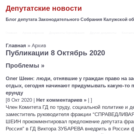
Депутатские новости
Блог депутата Законодательного Собрания Калужской 
Главная
Архив опросов
Документы Горсобрания
Другие документы
Контакт
Главная
» Архив
Публикации 8 Октябрь 2020
Проблемы
»
Олег Шеин: люди, отнявшие у граждан право на з
отдых, сегодня начинают придумывать какую-то 
ерунду
[8 Окт 2020 |
Нет комментариев »
| ]
Член Комитета ГД по труду, социальной политике и д
заместитель руководителя фракции “СПРАВЕДЛИВА
ШЕИН прокомментировал предложение депутата фра
Россия” в ГД Виктора ЗУБАРЕВА внедрить в России