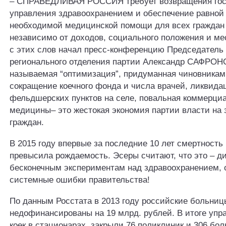
– СПРАВЕДЛИВАЯ РОССИЯ требует возвращения гос
управления здравоохранением и обеспечение равной
необходимой медицинской помощи для всех граждан
независимо от доходов, социального положения и ме
с этих слов начал пресс-конференцию Председатель
регионального отделения партии Александр САФРОНО
называемая “оптимизация”, придуманная чиновникам
сокращение коечного фонда и числа врачей, ликвида
фельдшерских пунктов на селе, повальная коммерци
медицины– это жестокая экономия партии власти на 
граждан.
В 2015 году впервые за последние 10 лет смертность
превысила рождаемость. Эсеры считают, что это – д
бесконечным экспериментам над здравоохранением, о
системные ошибки правительства!
По данным Росстата в 2013 году российские больни
недофинансированы на 19 млрд. рублей. В итоге упр
коек в стационарах, закрыли 76 поликлиник и 306 бол