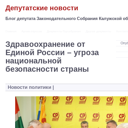
Депутатские новости
Блог депутата Законодательного Собрания Калужской 
Главная
Архив опросов
Документы Горсобрания
Другие документы
Контакт
Здравоохранение от
Опу
Единой России – угроза
национальной
безопасности страны
Новости политики
|