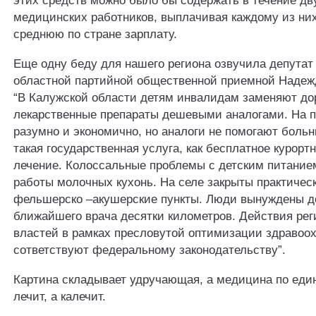
этих средств можно было бы содержать в течение дву
медицинских работников, выплачивая каждому из ни
среднюю по стране зарплату.
Еще одну беду для нашего региона озвучила депутат
областной партийной общественной приемной Наде
“В Калужской области детям инвалидам заменяют до
лекарственные препараты дешевыми аналогами. На п
разумно и экономично, но аналоги не помогают боль
такая государственная услуга, как бесплатное курорт
лечение. Колоссальные проблемы с детским питание
работы молочных кухонь. На селе закрыты практичес
фельшерско –акушерские пункты. Люди вынуждены д
ближайшего врача десятки километров. Действия ре
властей в рамках пресловутой оптимизации здравоо
сответствуют федеральному законодательству”.
Картина складывает удручающая, а медицина по еди
лечит, а калечит.