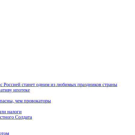
с Россией станет одним из любимых праздников страны
нативу ипотеке
пасны, чем провокаторы
яли налоги
естного Солдата
шютом