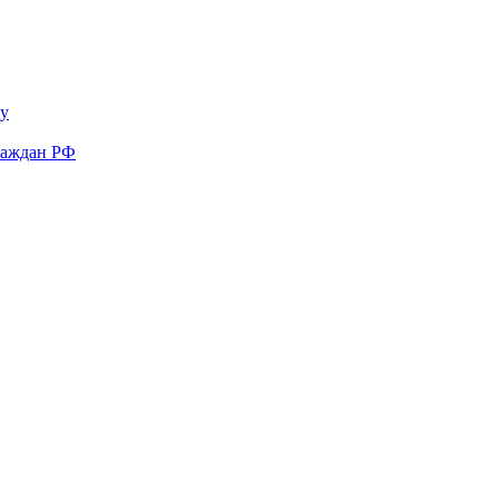
у
раждан РФ