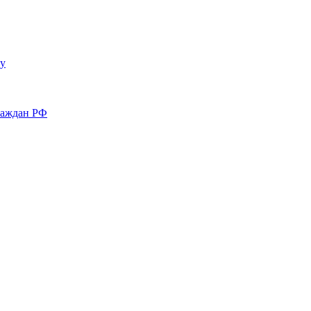
у
раждан РФ