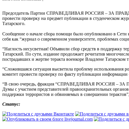
Председатель Партии СПРАВЕДЛИВАЯ РОССИЯ – ЗА ПРАВДУ, р
провести проверку на предмет публикации в студенческом жур
Татарского.
Сообщение о начале сбора помощи было опубликовано в Сети н
себя как “журнал о современном университете, проблемах соц
“Наглость несусветная! Объявили сбор средств в поддержку те
Татарский. По сути, издание продолжает речитатив многочис
пострадавших и жертве теракта военкоре Владлене Татарском та
“Сложившаяся ситуация высветила проблему использования ро
комитет провести проверку по факту публикации информации о 
“В свою очередь, фракция “СПРАВЕДЛИВАЯ РОССИЯ – ЗА ПРАВ
Думы с участием представителей правоохранительных органов
поддержки террористов и обвиняемых в совершении терактов”
Статус: