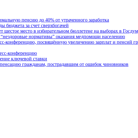
льную пенсию до 40% от утраченного заработка
бюджета за счет сверхбогачей
стое место в избирательном бюллетене на выборах в Госдум
нездоровые нормативы” оказания медпомощи населению
конференцию, посвящённую увеличению зарплат и пенсий г
сс-конференцию
ение ключевой ставки
пенсацию гражданам, пострадавшим от ошибок чиновников