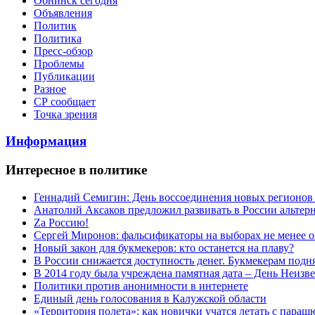
Обнинск сегодня
Объявления
Политик
Политика
Пресс-обзор
Проблемы
Публикации
Разное
СР сообщает
Точка зрения
Информация
Интересное в политике
Геннадий Семигин: День воссоединения новых регионов 
Анатолий Аксаков предложил развивать в России альтер
Zа Россию!
Сергей Миронов: фальсификаторы на выборах не менее о
Новый закон для букмекеров: кто останется на плаву?
В России снижается доступность денег. Букмекерам подн
В 2014 году была учреждена памятная дата – День Неизв
Политики против анонимности в интернете
Единый день голосования в Калужской области
«Территория полета»: как новички учатся летать с пара