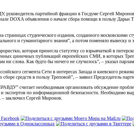
уководитель партийной фракции в Госдуме Сергей Миронов п
нале DOXA объявления о начале сбора помощи в пользу Дарьи Т
а страницах студенческого издания, созданного московскими с
иального и гуманитарного знания”, а потом поменяло вывеску и
ррористки, которая принесла статуэтку со взрывчаткой в питерс
ленных циничных публикаций европейских СМИ, в которых Трепо
м ни слова. Как будто бы ничего не случилось”, – указал парла
ссийского сегмента Сети в интересах Запада и киевского режи
сборе средств в пользу Треповой”, – заявил Председатель парт
ДУ” считает необходимым организовать обсуждение проблемы
 и экспертов по информационной безопасности. Необходимо выр
, – заключил Сергей Миронов.