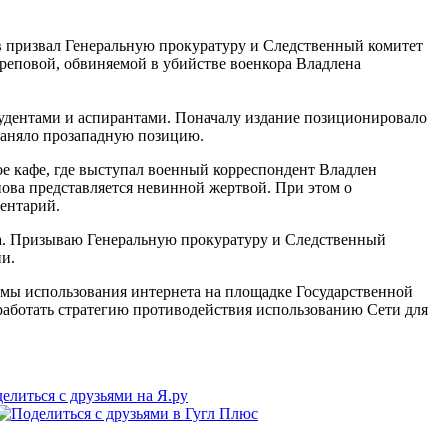
ризвал Генеральную прокуратуру и Следственный комитет
реповой, обвиняемой в убийстве военкора Владлена
тудентами и аспирантами. Поначалу издание позиционировало
 заняло прозападную позицию.
кое кафе, где выступал военный корреспондент Владлен
ва представляется невинной жертвой. При этом о
ментарий.
ма. Призываю Генеральную прокуратуру и Следственный
ии.
 использования интернета на площадке Государственной
аботать стратегию противодействия использованию Сети для