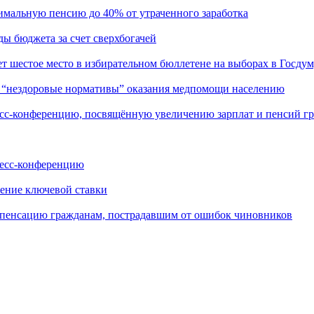
льную пенсию до 40% от утраченного заработка
бюджета за счет сверхбогачей
стое место в избирательном бюллетене на выборах в Госдум
нездоровые нормативы” оказания медпомощи населению
конференцию, посвящённую увеличению зарплат и пенсий г
сс-конференцию
ение ключевой ставки
пенсацию гражданам, пострадавшим от ошибок чиновников