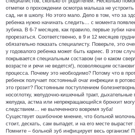
специалистов, сколько от родителей. Несколько помога
отметки о прохождении осмотра малыша не устроить 
сад, ни в школу. Но этого мало. Дело в том, что за з
ребенка нужно начинать следить… с момента появле
зубика. В 6-7 месяцев, как правило, первые зубки на
прорезаться. Соответственно, в 9 и 12 месяцев груд
обязательно показать специалисту. Поверьте, это оче
у годовалого ребенка может быть кариес. В этом слу
покрывается специальным составом (ни о каком свер
возрасте и речи не ведется!), позволяющим останови
процесса. Почему это необходимо? Потому что в про
ребенок получает постоянный очаг инфекции в ротов
это грозит? Постоянным поступлением болезнетворны
носоглотку, желудочно-кишечный тракт, дыхательные 
желудка, астма или непрекращающийся бронхит могу
следствием… не вылеченного вовремя зуба!
Существует ошибочное мнение, что больной молочны
стоит, дескать, сам выпадет, и на его месте вырастет
Помните – больной зуб инфицирует весь организм! 