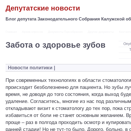
Депутатские новости
Блог депутата Законодательного Собрания Калужской 
Главная
Архив опросов
Документы Горсобрания
Другие документы
Контакт
Забота о здоровье зубов
Опу
Новости политики
|
При современных технологиях в области стоматолог
происходит безболезненно для пациента. Но зубы лу
время, не доводя до того состояния, когда выход буде
удаление. Согласитесь, многие из нас под различны
откладывают визит к стоматологу до тех пор, пока с
избавиться от боли не станет основным желанием. В
проще – раз в полгода проходить осмотр и купироват
ранней стадии! Но не тут-то было. Дорого, больно, в