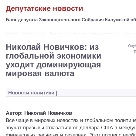
Депутатские новости
Блог депутата Законодательного Собрания Калужской 
Главная
Архив опросов
Документы Горсобрания
Другие документы
Контакт
Николай Новичков: из
Опу
Т
глобальной экономики
уходит доминирующая
мировая валюта
Новости политики
|
Автор: Николай Новичков
Все чаще в мировых новостях и глобальном политич
звучат призывы отказаться от доллара США в между
финансовых расчетах и резервах. Этот процесс необ