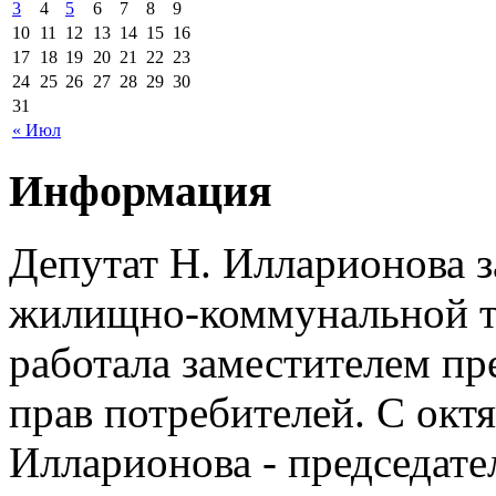
3
4
5
6
7
8
9
10
11
12
13
14
15
16
17
18
19
20
21
22
23
24
25
26
27
28
29
30
31
« Июл
Информация
Депутат Н. Илларионова 
жилищно-коммунальной те
работала заместителем п
прав потребителей. С окт
Илларионова - председат