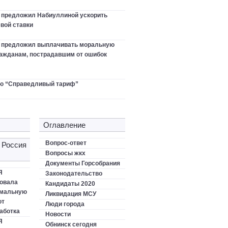
 предложил Набиуллиной ускорить
вой ставки
в предложил выплачивать моральную
ажданам, пострадавшим от ошибок
ю “Справедливый тариф”
Оглавление
Вопрос-ответ
 Россия
Вопросы жкх
Документы Горсобрания
Я
Законодательство
овала
Кандидаты 2020
имальную
Ликвидация МСУ
от
Люди города
аботка
Новости
Я
Обнинск сегодня