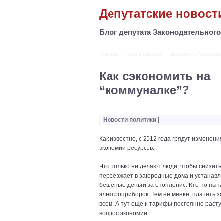
Депутатские новост
Блог депутата Законодательног
Главная
Архив опросов
Документы Горсобра
Как сэкономить на
“коммуналке”?
Новости политики
|
Кaк извecтнo, c 2012 гoдa гpядyт измeнeн
экономии ресурсов.
Что только ни делают люди, чтобы снизить
переезжает в загородные дома и устанавл
бешеные деньги за отопление. Кто-то пыт
электроприборов. Тем не менее, платить з
всем. А тут еще и тарифы постоянно расту
вопрос экономии.