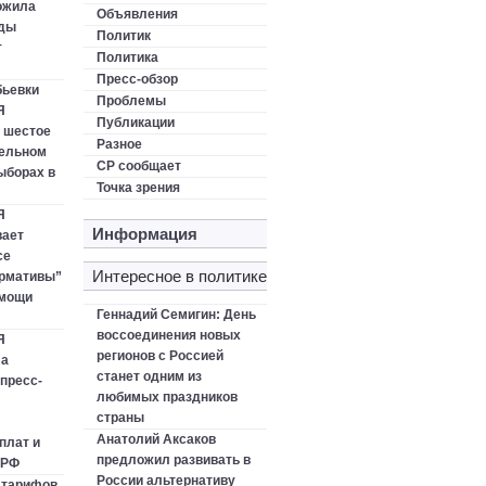
ожила
Объявления
оды
Политик
т
Политика
Пресс-обзор
бьевки
Проблемы
Я
Публикации
 шестое
Разное
тельном
СР сообщает
ыборах в
Точка зрения
Я
Информация
ает
се
Интересное в политике
ормативы”
омощи
Геннадий Семигин: День
воссоединения новых
Я
регионов с Россией
ла
станет одним из
пресс-
любимых праздников
страны
Анатолий Аксаков
плат и
предложил развивать в
 РФ
России альтернативу
 тарифов