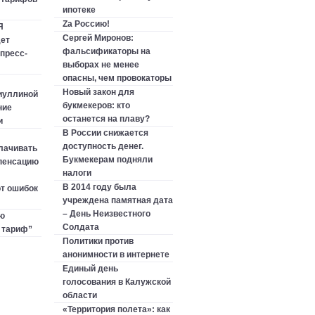
ипотеке
Zа Россию!
Я
Сергей Миронов:
ет
фальсификаторы на
пресс-
выборах не менее
опасны, чем провокаторы
Новый закон для
иуллиной
букмекеров: кто
ние
останется на плаву?
и
В России снижается
доступность денег.
лачивать
Букмекерам подняли
пенсацию
налоги
В 2014 году была
т ошибок
учреждена памятная дата
– День Неизвестного
ю
Солдата
 тариф”
Политики против
анонимности в интернете
Единый день
голосования в Калужской
области
«Территория полета»: как