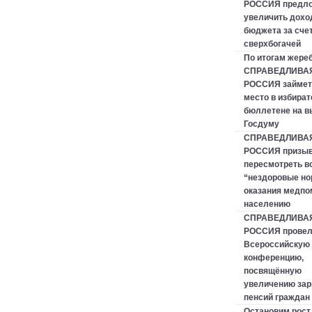
РОССИЯ предл
увеличить дох
бюджета за сче
сверхбогачей
По итогам жере
СПРАВЕДЛИВА
РОССИЯ займет
место в избира
бюллетене на в
Госдуму
СПРАВЕДЛИВА
РОССИЯ призыв
пересмотреть в
“нездоровые н
оказания медп
населению
СПРАВЕДЛИВА
РОССИЯ прове
Всероссийскую 
конференцию,
посвящённую
увеличению зар
пенсий граждан
Остановим рост