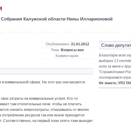
и
о Собрания Калужской области Нины Илларионовой
ния
Другие документы
Контакты
О проекте
Центр защиты прав граждан
Обз
Опубликовано:
21.01.2012
Слово депута
Тема:
Вопросы жкх
Благодарю всех го
Комментарии:
выборах 13 сентяб
года за меня и др
"Справедливая Рос
постараемся опра
ия в коммунальной cфepe. На этот раз они касаются
Не знаете, ЧТО Т
 свои затраты на коммунальные услуги. Кто-то
ивает там отопительные печи, чтобы не платить
ается снизить энергозатраты, отказавшись от многих
а потребление ресурсов так или иначе приходится
т. Соответственно, на первый план опять-таки выходит