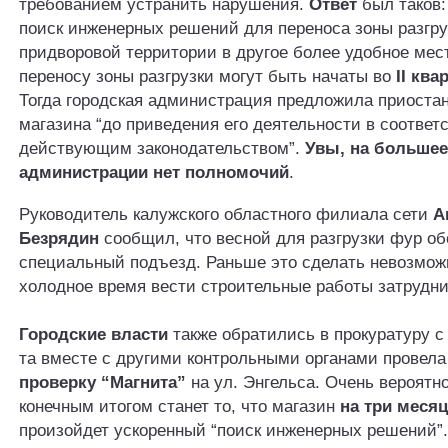
требованием устранить нарушения.
Ответ
был таков:
поиск инженерных решений для переноса зоны разгру
придворовой территории в другое более удобное мес
переносу зоны разгрузки могут быть начаты во
II ква
Тогда городская администрация предложила приоста
магазина “до приведения его деятельности в соответ
действующим законодательством”.
Увы, на большее
администрации нет полномочий
.
Руководитель калужского областного филиала сети
А
Безрядин
сообщил, что весной для разгрузки фур о
специальный подъезд. Раньше это сделать невозможно
холодное время вести строительные работы затрудни
Городские власти
также обратились в прокуратуру с
та вместе с другими контрольными органами провел
проверку “Магнита”
на ул. Энгельса. Очень вероятно
конечным итогом станет то, что магазин
на три меся
произойдет ускоренный “поиск инженерных решений”.