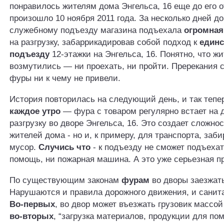
понравилось жителям дома Энгельса, 16 еще до его о
произошло 10 ноября 2011 года. За несколько дней до 
служебному подъезду магазина подъехала
огромная
на разгрузку, забаррикадировав собой подход к
един
подъезду
12-этажки на Энгельса, 16. Понятно, что ж
возмутились — ни проехать, ни пройти. Пререкания 
фуры ни к чему не привели.
История повторилась на следующий день, и так тепе
каждое утро
— фура с товаром регулярно встает на 
разгрузку во дворе Энгельса, 16. Это создает сложнос
жителей дома - но и, к примеру, для транспорта, заб
мусор.
Случись что
- к подъезду не сможет подъехат
помощь, ни пожарная машина. А это уже серьезная п
По существующим законам
фурам
во дворы заезжат
Нарушаются и правила дорожного движения, и санит
Во-первых
, во двор может въезжать грузовик массой 
во-вторых
, “загрузка материалов, продукции для п