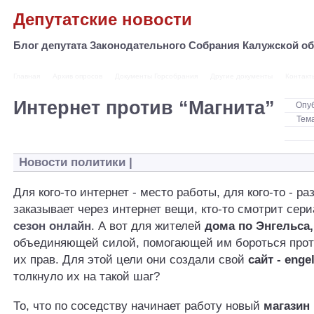
Депутатские новости
Блог депутата Законодательного Собрания Калужской 
Главная
Архив опросов
Документы Горсобрания
Другие документы
Контакт
Интернет против “Магнита”
Опу
Тем
Новости политики
|
Для кого-то интернет - место работы, для кого-то - ра
заказывает через интернет вещи, кто-то смотрит сер
сезон онлайн
. А вот для жителей
дома по Энгельса,
объединяющей силой, помогающей им бороться про
их прав. Для этой цели они создали свой
сайт - enge
толкнуло их на такой шаг?
То, что по соседству начинает работу новый
магазин