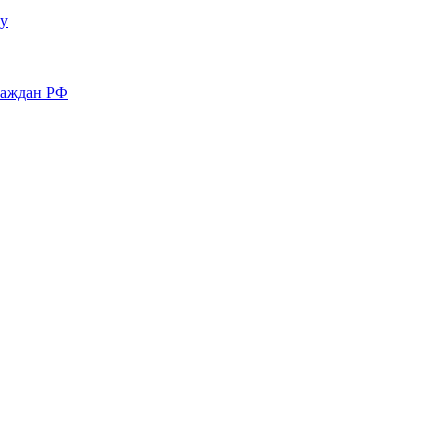
у
раждан РФ