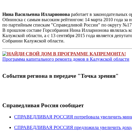
Нина Васильевна Илларионова
работает в законодательных о
Обнинска с самым высоким рейтингом: 14 марта 2010 года за н
по партийным спискам "Справедливой России" по округу №17
В прошлом составе Горсобрания Нина Илларионова являлась ко
Калужской области, а с 13 сентября 2015 года является депут
Собрании Калужской области.
НАЙДИ СВОЙ ДОМ В ПРОГРАММЕ КАПРЕМОНТА!
Программа капитального ремонта домов в Калужской области
Cобытия региона в передачe "Точка зрения"
Справедливая Россия сообщает
СПРАВЕДЛИВАЯ РОССИЯ потребовала увеличить минима
СПРАВЕДЛИВАЯ РОССИЯ предложила увеличить доходы 