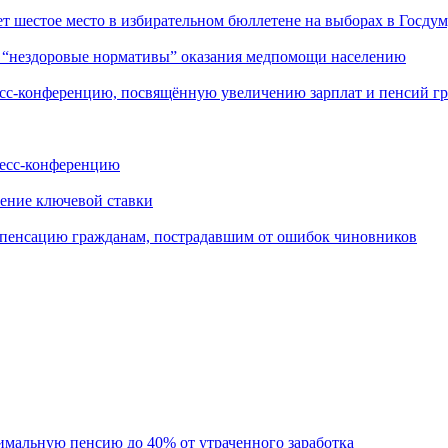
стое место в избирательном бюллетене на выборах в Госдум
нездоровые нормативы” оказания медпомощи населению
конференцию, посвящённую увеличению зарплат и пенсий г
сс-конференцию
ение ключевой ставки
пенсацию гражданам, пострадавшим от ошибок чиновников
льную пенсию до 40% от утраченного заработка