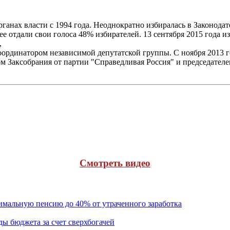
рганах власти с 1994 года. Неоднократно избиралась в Законода
ее отдали свои голоса 48% избирателей. 13 сентября 2015 года 
,
ординатором независимой депутатской группы. С ноября 2013 г
атом Заксобрания от партии "Справедливая Россия" и председате
Cмотреть видео
льную пенсию до 40% от утраченного заработка
бюджета за счет сверхбогачей