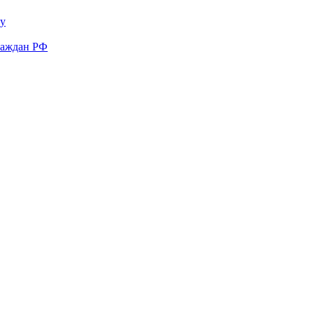
у
раждан РФ