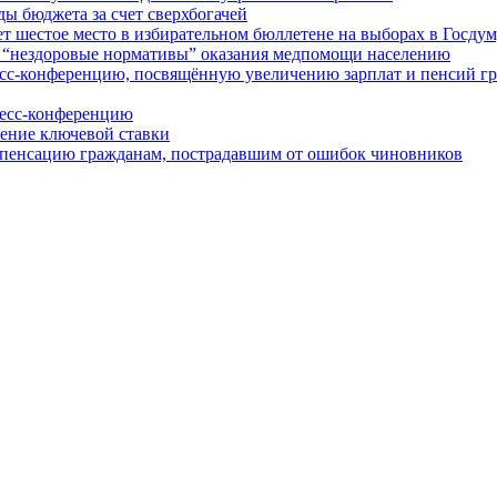
бюджета за счет сверхбогачей
стое место в избирательном бюллетене на выборах в Госдум
нездоровые нормативы” оказания медпомощи населению
конференцию, посвящённую увеличению зарплат и пенсий г
сс-конференцию
ение ключевой ставки
пенсацию гражданам, пострадавшим от ошибок чиновников