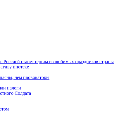
с Россией станет одним из любимых праздников страны
нативу ипотеке
пасны, чем провокаторы
яли налоги
естного Солдата
шютом