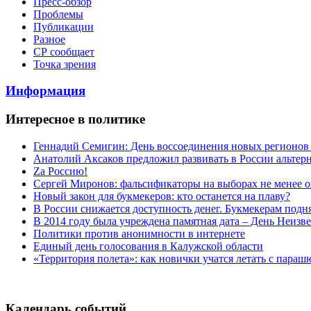
Пресс-обзор
Проблемы
Публикации
Разное
СР сообщает
Точка зрения
Информация
Интересное в политике
Геннадий Семигин: День воссоединения новых регионов 
Анатолий Аксаков предложил развивать в России альтер
Zа Россию!
Сергей Миронов: фальсификаторы на выборах не менее о
Новый закон для букмекеров: кто останется на плаву?
В России снижается доступность денег. Букмекерам подн
В 2014 году была учреждена памятная дата – День Неизв
Политики против анонимности в интернете
Единый день голосования в Калужской области
«Территория полета»: как новички учатся летать с пара
Календарь событий