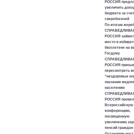
РОССИЯ предл
увеличить дох
бюджета за сче
сверхбогачей
По итогам жере
СПРАВЕДЛИВА
РОССИЯ займет
место в избира
бюллетене на в
Госдуму
СПРАВЕДЛИВА
РОССИЯ призыв
пересмотреть в
“нездоровые н
оказания медп
населению
СПРАВЕДЛИВА
РОССИЯ прове
Всероссийскую 
конференцию,
посвящённую
увеличению зар
пенсий граждан
Остановим рост