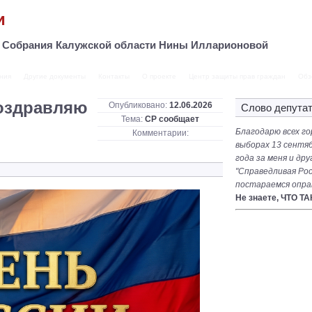
и
о Собрания Калужской области Нины Илларионовой
ния
Другие документы
Контакты
О проекте
Центр защиты прав граждан
Обз
Поздравляю
Опубликовано:
12.06.2026
Слово депута
Тема:
СР сообщает
Благодарю всех го
Комментарии:
выборах 13 сентяб
года за меня и др
"Справедливая Рос
постараемся опра
Не знаете, ЧТО Т