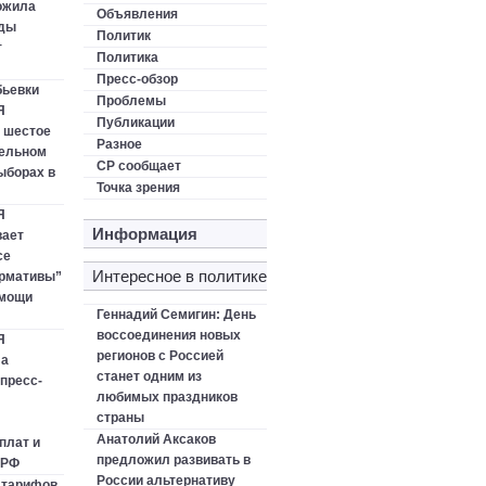
ожила
Объявления
оды
Политик
т
Политика
Пресс-обзор
бьевки
Проблемы
Я
Публикации
 шестое
Разное
тельном
СР сообщает
ыборах в
Точка зрения
Я
Информация
ает
се
Интересное в политике
ормативы”
омощи
Геннадий Семигин: День
воссоединения новых
Я
регионов с Россией
ла
станет одним из
пресс-
любимых праздников
страны
Анатолий Аксаков
плат и
предложил развивать в
 РФ
России альтернативу
 тарифов