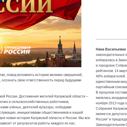
Нина Васильевна
законодательных о
избиралась в Зако
и городское Собра
рейтингом: 14 март
ство, повод вспомнить историю великих свершений,
48% избирателей. 
в, осознать свою ответственность перед будущими
единственным канд
партийным спискам
В прошлом состав
икой России. Достижения жителей Калужской области –
являлась координа
очих и сельскохозяйственных работников,
ноября 2013 года 
ехами учёных, деятелей культуры, победами
Собрания Калужско
служащих, инициативами общественников и нашей
является депутато
ня новая история Калужской области и России. Мы все
Россия" и председ
ависит от результатов работы каждого из нас.
Законодательном С