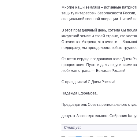
Многие наши земляки – истинные патриоты
защиту интересов и безопасности России,
специальной военной операции. Низкий п
В этот праздничный день, хотела бы побла
калужской земле и своей стране, кто чест
Отечества. Уверена, что вместе ― большо
поддержку, мы преодолеем любые трудност
От всего сердца поздравляю вас с Днем Р
процветания. Пусть и дальше, усилиями ка
любимая страна ― Великая Россия!
С праздником! С Днем России!
Надежда Ефремова,
Председатель Совета регионального о
депутат Законодательного Собрания Калу
Статус: