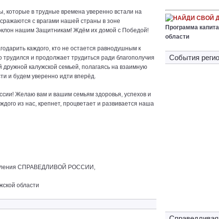
, которые в трудные времена уверенно встали на
НАЙДИ СВОЙ 
 сражаются с врагами нашей страны в зоне
Программа капита
оклон нашим Защитникам! Ждём их домой с Победой!
области
годарить каждого, кто не остается равнодушным к
Cобытия регио
но трудился и продолжает трудиться ради благополучия
й дружной калужской семьей, полагаясь на взаимную
и и будем уверенно идти вперёд.
оссии! Желаю вам и вашим семьям здоровья, успехов и
ждого из нас, крепнет, процветает и развивается наша
тделения СПРАВЕДЛИВОЙ РОССИИ,
жской области
Справедливая