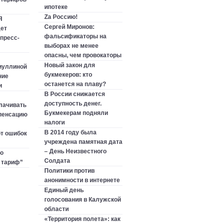
ипотеке
Zа Россию!
Я
Сергей Миронов:
ет
фальсификаторы на
пресс-
выборах не менее
опасны, чем провокаторы
Новый закон для
иуллиной
букмекеров: кто
ние
останется на плаву?
и
В России снижается
доступность денег.
лачивать
Букмекерам подняли
пенсацию
налоги
В 2014 году была
т ошибок
учреждена памятная дата
– День Неизвестного
ю
Солдата
 тариф”
Политики против
анонимности в интернете
Единый день
голосования в Калужской
области
«Территория полета»: как