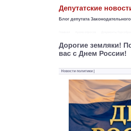
Депутатские новост
Блог депутата Законодательног
Главная
Архив опросов
Документы Горсобра
Дорогие земляки! 
вас с Днем России!
Новости политики
|