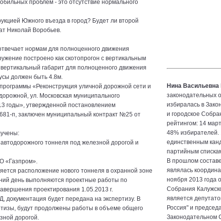
обильных проблем - это отсутствие нормального
трукцией Южного въезда в город? Будет ли второй
тат Николай Воробьев.
отвечает нормам для полноценного движения
ооружение построено как скотопрогон с вертикальным
и вертикальный габарит для полноценного движения
усы должен быть 4.8м.
Нина Васильевна
 программы «Реконструкция уличной дорожной сети и
законодательных о
дорожной, ул. Московская муниципального
избиралась в Зако
13 годы», утвержденной постановлением
и городское Собра
1681-п, заключен муниципальный контракт №25 от
рейтингом: 14 март
48% избирателей. 
лучены:
единственным канд
а автодорожного тоннеля под железной дорогой и
партийным спискам
В прошлом состав
О «Газпром».
являлась координа
яется расположение нового тоннеля в охранной зоне
ноября 2013 года 
шний день выполняются проектные работы по
Собрания Калужско
завершения проектирования 1.05.2013 г.
является депутато
, документация будет передана на экспертизу. В
Россия" и председ
ртизы, будут продолжены работы в объеме общего
Законодательном С
зной дорогой.