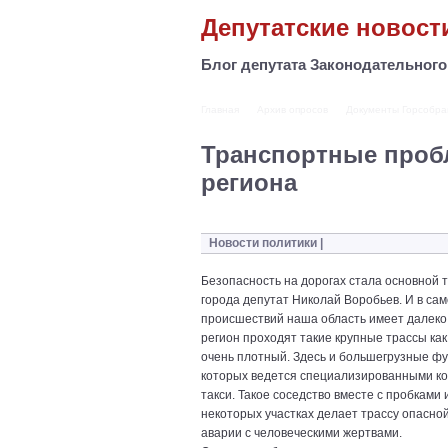
Депутатские новост
Блог депутата Законодательног
Главная
Архив опросов
Документы Горсобра
Транспортные про
региона
Новости политики
|
Безопасность на дорогах стала основной 
города депутат Николай Воробьев. И в са
происшествий наша область имеет далеко 
регион проходят такие крупные трассы как
очень плотный. Здесь и большегрузные ф
которых ведется специализированными ко
такси. Такое соседство вместе с пробками
некоторых участках делает трассу опасной
аварии с человеческими жертвами.