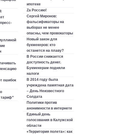
ипотеке
Zа Россию!
Я
Сергей Миронов:
ет
фальсификаторы на
пресс-
выборах не менее
опасны, чем провокаторы
Новый закон для
иуллиной
букмекеров: кто
ние
останется на плаву?
и
В России снижается
доступность денег.
лачивать
Букмекерам подняли
пенсацию
налоги
В 2014 году была
т ошибок
учреждена памятная дата
– День Неизвестного
ю
Солдата
 тариф”
Политики против
анонимности в интернете
Единый день
голосования в Калужской
области
«Территория полета»: как