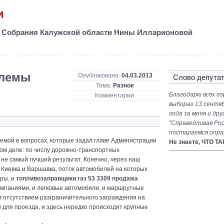
и
о Собрания Калужской области Нины Илларионовой
ния
Другие документы
Контакты
О проекте
Центр защиты прав граждан
Обз
блемы
Опубликовано:
04.03.2013
Слово депута
Тема:
Разное
Благодарю всех го
Комментарии:
выборах 13 сентяб
года за меня и др
"Справедливая Рос
постараемся опра
темой в вопросах, которые задал главе Администрации
Не знаете, ЧТО Т
мом деле: по числу дорожно-транспортных
не самый лучший результат. Конечно, через наш
 Киевка и Варшавка, поток автомобилей на которых
уры, и
топливозаправщики газ 53 3309 продажа
мпаниями, и легковые автомобили, и маршрутные
 и отсутствием разграничительного заграждения на
 для проезда, и здесь нередко происходят крупные