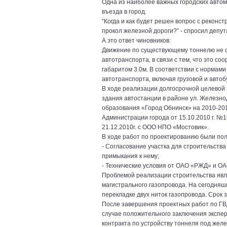
Одна из наиболее важных городских автом
въезда в город.
“Когда и как будет решен вопрос с реконс
прокол железной дороги?” - спросил депу
А это ответ чиновников:
Движение по существующему тоннелю не 
автотранспорта, в связи с тем, что это с
габаритом 3.0м. В соответствии с нормам
автотранспорта, включая грузовой и автоб
В ходе реализации долгосрочной целевой
здания автостанции в районе ул. Железно
образования «Город Обнинск» на 2010-20
Администрации города от 15.10.2010 г. №
21.12.2010г. с ООО НПО «Мостовик».
В ходе работ по проектированию были по
- Согласование участка для строительств
примыкания к нему;
- Технические условия от ОАО «РЖД» и ОА
Проблемой реализации строительства явл
магистрального газопровода. На сегодня
перекладке двух ниток газопровода. Срок 
После завершения проектных работ по ГВД
случае положительного заключения экспе
контракта по устройству тоннеля под желе