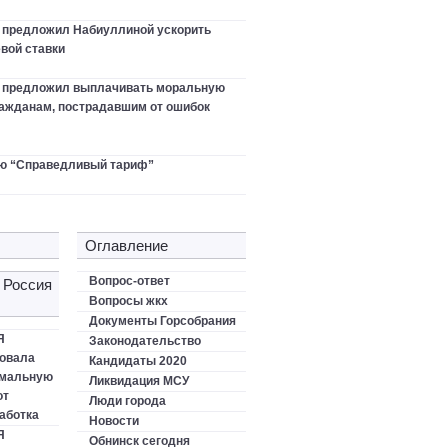
 предложил Набиуллиной ускорить
вой ставки
в предложил выплачивать моральную
ажданам, пострадавшим от ошибок
ю “Справедливый тариф”
Оглавление
Вопрос-ответ
 Россия
Вопросы жкх
Документы Горсобрания
Я
Законодательство
овала
Кандидаты 2020
имальную
Ликвидация МСУ
от
Люди города
аботка
Новости
Я
Обнинск сегодня