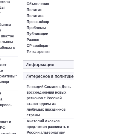
ожила
Объявления
оды
Политик
т
Политика
Пресс-обзор
бьевки
Проблемы
Я
Публикации
 шестое
Разное
тельном
СР сообщает
ыборах в
Точка зрения
Я
Информация
ает
се
Интересное в политике
ормативы”
омощи
Геннадий Семигин: День
воссоединения новых
Я
регионов с Россией
ла
станет одним из
пресс-
любимых праздников
страны
Анатолий Аксаков
плат и
предложил развивать в
 РФ
России альтернативу
 тарифов