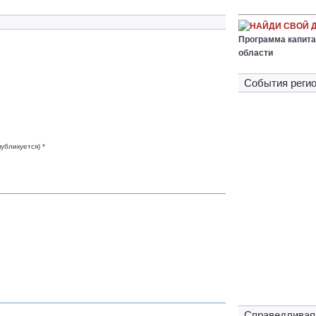
НАЙДИ СВОЙ 
Программа капита
области
Cобытия регио
публикуется) *
Справедливая