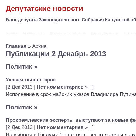
Депутатские новости
Блог депутата Законодательного Собрания Калужской 
Главная
Архив опросов
Документы Горсобрания
Другие документы
Контакт
Главная
» Архив
Публикации 2 Декабрь 2013
Политик
»
Указам вышел срок
[2 Дек 2013 |
Нет комментариев »
| ]
Исполнение в срок майских указов Владимира Путина
Политик
»
Прокремлевские эксперты выступают за новые ф
[2 Дек 2013 |
Нет комментариев »
| ]
На выборы в Госдуму беспрепятственно должны допу