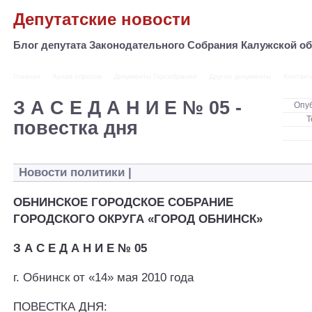
Депутатские новости
Блог депутата Законодательного Собрания Калужской 
Главная
Архив опросов
Документы Горсобрания
Другие документы
Контакт
З А С Е Д А Н И Е № 05 -
Опу
Т
повестка дня
Новости политики
|
ОБНИНСКОЕ ГОРОДСКОЕ СОБРАНИЕ
ГОРОДСКОГО ОКРУГА «ГОРОД ОБНИНСК»
З А С Е Д А Н И Е № 05
г. Обнинск от «14» мая 2010 года
ПОВЕСТКА ДНЯ: