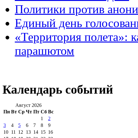
Политики против анони
Единый день голосован
«Территория полета»: к
парашютом
Календарь событий
Август 2026
Пн
Вт
Ср
Чт
Пт
Сб
Вс
1
2
3
4
5
6
7
8
9
10
11
12
13
14
15
16