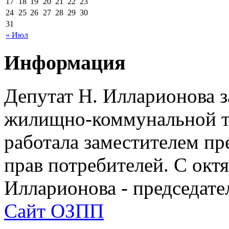
17
18
19
20
21
22
23
24
25
26
27
28
29
30
31
« Июл
Информация
Депутат Н. Илларионова 
жилищно-коммунальной те
работала заместителем п
прав потребителей. С окт
Илларионова - председат
Сайт ОЗПП