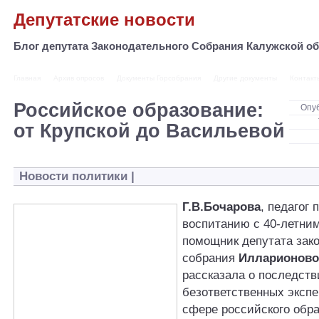
Депутатские новости
Блог депутата Законодательного Собрания Калужской 
Главная
Архив опросов
Документы Горсобрания
Другие документы
Контакт
Российское образование:
Опу
от Крупской до Васильевой
Новости политики
|
Г.В.Бочарова
, педагог
воспитанию с 40-летним
помощник депутата зак
собрания
Илларионово
рассказала о последств
безответственных эксп
сфере российского обра