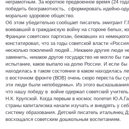
неграмотным. За короткое предвоенное время (24 год
победить безграмотность, сформировать идейно-оду
морально здоровое общество.
Об этом убедительно сообщает писатель эмигрант Г.
воевавший в гражданскую войну на стороне белых, ко
Франции советских партизан, бежавших из немецкого
констатировал, что за годы советской власти «Росси
несколько поколений людей…Никакие другие люди не
заменить, никакое другое государство не могло бы т
испытание, какое выпало на долю России. И если бы
находилась в таком состоянии в каком находилась ле
о восточном фронте (ВОВ) очень скоро переста бы с
эти люди были непобедимы». Из этого высказывания
что нашу победу в войне одержал советский учитель
Н.К. Крупской. Когда первым в космос полетел Ю.А.Г
страны капитализма начали изучать и внедрять у се
систему образования. Детский писатель итальянец 
восхощался советским дошкольным воспитанием.