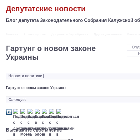
Депутатские новости
Блог депутата Законодательного Собрания Калужской 
Главная
Архив опросов
Документы Горсобрания
Другие документы
Контакт
Гартунг о новом законе
Опу
Т
Украины
Новости политики
|
Гартунг о новом законе Украины
Статус:
Выскажите свое мнение