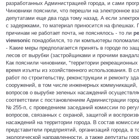
разработанных Администрацией города, и сами прог
Чиновники пояснили, что перешли на электронное вз
депутатами еще два года тому назад. А если электро
с задержками, то материал приносится на флешках. 
причинам не работает почта, не пояснялось - то ли
р
viewsonic
понадобился, то ли компьютеры поломали
- Какие меры предполагается принять в городе по за
лесов от вырубки (застройщиками и прочими вандал
Как пояснили чиновники, “территории рекреационных
время изъяты из хозяйственного использования. В с
работ по строительству, реконструкции и ремонту зда
сооружений, в том числе инженерных коммуникаций,
вопросов о вырубке зеленых насаждений осуществля
соответствии с постановлением Администрации город
№ 255-п, с проведением заседаний комиссии по рег
вопросов, связанных с охраной, защитой и воспроиз
насаждений на территории города. В состав комисси
представители предприятий, организаций города, в т
экологической направленности, а также депутаты гор