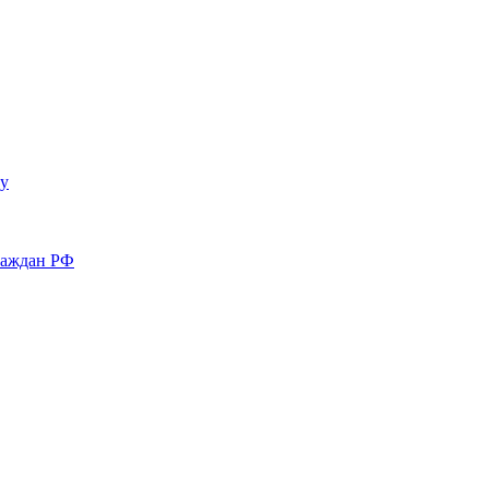
у
раждан РФ