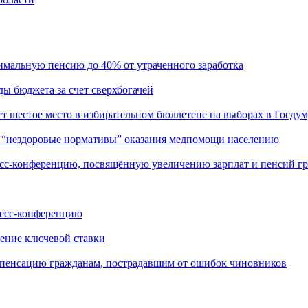
льную пенсию до 40% от утраченного заработка
бюджета за счет сверхбогачей
стое место в избирательном бюллетене на выборах в Госдум
нездоровые нормативы” оказания медпомощи населению
конференцию, посвящённую увеличению зарплат и пенсий г
сс-конференцию
ение ключевой ставки
пенсацию гражданам, пострадавшим от ошибок чиновников