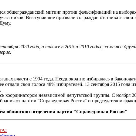
ялся общегражданский митинг против фальсификаций на выборах
т участников. Выступавшие призвали сограждан отстаивать сво
Думу.
ентября 2020 года, а также в 2015 и 2010 годах, за меня и дру
ерие.
рганах власти с 1994 года. Неоднократно избиралась в Законода
ее отдали свои голоса 48% избирателей. 13 сентября 2015 года 
,
ь координатором независимой депутатской группы. С ноября 20
ксобрания от партии "Справедливая Россия" и председателем фра
елем обнинского отделения партии "Справедливая Россия"
ТА!
области