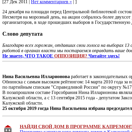
[27 Дек 2011 |
Нет комментариев »
| ]
24 декабря на площади перед Центральной библиотекой состо
Несмотря на морозный день, на акции собралось более двухсо
организаторов, в ходе прошедших выборов в Государственную 
Слово депутата
Благодарю всех горожан, отдавших свои голоса на выборах 13 с
работой в органах власти мы постараемся оправдать ваше дов
Не знаете, ЧТО ТАКОЕ
ОППОЗИЦИЯ?
Читайте здесь!
Нина Васильевна Илларионова
работает в законодательных о
Обнинска с самым высоким рейтингом: 14 марта 2010 года за н
по партийным спискам "Справедливой России" по округу №17
В позапрошлом составе Горсобрания Нина Илларионова являлас
Калужской области, а с 13 сентября 2015 года - депутатом За
Калужской области.
25 октября 2019 гогда Нина Васильевна избрана председат
НАЙДИ СВОЙ ДОМ В ПРОГРАММЕ КАПРЕМОН
Программа капитального ремонта домов в Калужской 