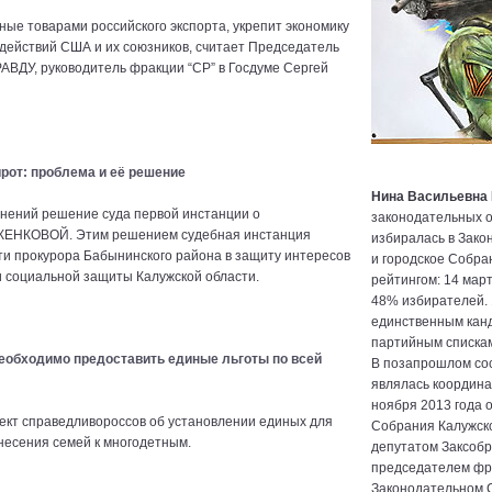
ные товарами российского экспорта, укрепит экономику
действий США и их союзников, считает Председатель
У, руководитель фракции “СР” в Госдуме Сергей
рот: проблема и её решение
Нина Васильевна
енений решение суда первой инстанции о
законодательных о
АЖЕНКОВОЙ. Этим решением судебная инстанция
избиралась в Зако
и прокурора Бабынинского района в защиту интересов
и городское Собра
 социальной защиты Калужской области.
рейтингом: 14 март
48% избирателей. 
единственным канд
партийным спискам
еобходимо предоставить единые льготы по всей
В позапрошлом со
являлась координа
ноября 2013 года 
ект справедливороссов об установлении единых для
Собрания Калужской
тнесения семей к многодетным.
депутатом Заксобр
председателем фра
Законодательном С