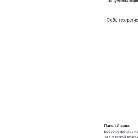
Запускаем акци
Cобытия регио
Павел Иванов
,
пресс-секретарь н
депутатской групп