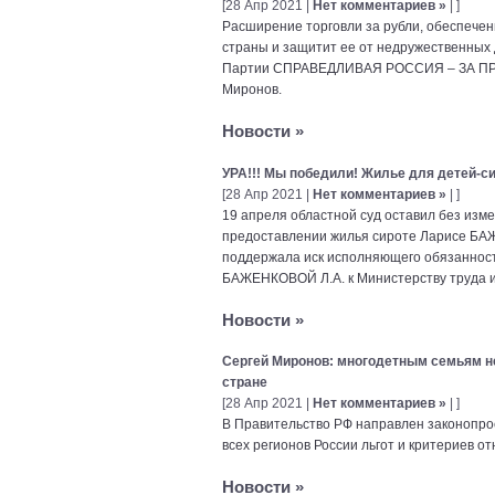
[28 Апр 2021 |
Нет комментариев »
| ]
Расширение торговли за рубли, обеспечен
страны и защитит ее от недружественных 
Партии СПРАВЕДЛИВАЯ РОССИЯ – ЗА ПРАВД
Миронов.
Новости
»
УРА!!! Мы победили! Жилье для детей-си
[28 Апр 2021 |
Нет комментариев »
| ]
19 апреля областной суд оставил без изм
предоставлении жилья сироте Ларисе Б
поддержала иск исполняющего обязанност
БАЖЕНКОВОЙ Л.А. к Министерству труда и
Новости
»
Сергей Миронов: многодетным семьям н
стране
[28 Апр 2021 |
Нет комментариев »
| ]
В Правительство РФ направлен законопро
всех регионов России льгот и критериев о
Новости
»