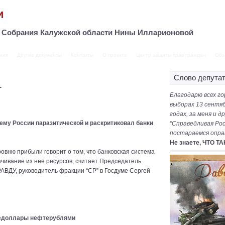
и
о Собрания Калужской области Нины Илларионовой
ния
Другие документы
Контакты
О проекте
Центр защиты прав граждан
Обз
Слово депута
1
Благодарю всех го
выборах 13 сентяб
годах, за меня и 
ему России паразитической и раскритиковал банки
"Справедливая Рос
постараемся опра
Не знаете, ЧТО Т
овню прибыли говорит о том, что банковская система
ачивание из нее ресурсов, считает Председатель
У, руководитель фракции “СР” в Госдуме Сергей
тедоллары нефтерублями