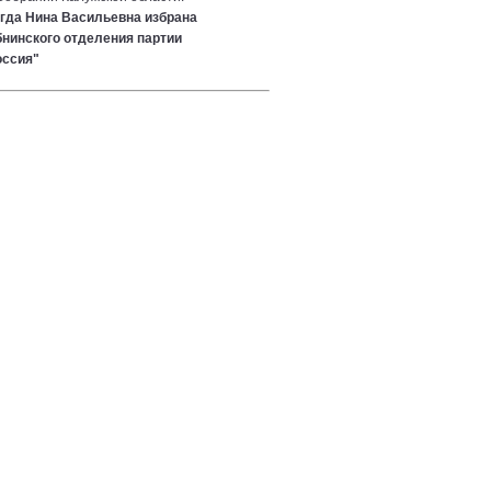
огда Нина Васильевна избрана
нинского отделения партии
оссия"