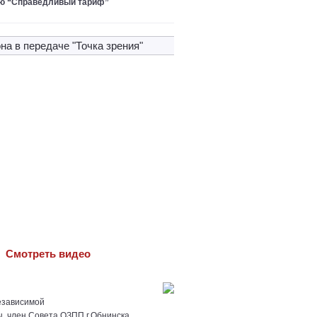
ю “Справедливый тариф”
на в передачe "Точка зрения"
Cмотреть видео
езависимой
ы, член Совета ОЗПП г.Обнинска,