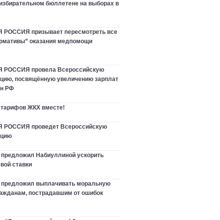
 избирательном бюллетене на выборах в
РОССИЯ призывает пересмотреть все
рмативы” оказания медпомощи
 РОССИЯ провела Всероссийскую
цию, посвящённую увеличению зарплат
ан РФ
 тарифов ЖКХ вместе!
РОССИЯ проведет Всероссийскую
нцию
 предложил Набиуллиной ускорить
вой ставки
в предложил выплачивать моральную
ажданам, пострадавшим от ошибок