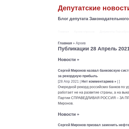
Депутатские новост
Блог депутата Законодательног
Главная
Архив опросов
Документы Горсобра
Главная
» Архив
Публикации 28 Апрель 202
Новости
»
Сергей Миронов назвал банковскую сист
за рекордную прибыль
[28 Апр 2021 |
Нет комментариев »
| ]
Очередной рекорд российских банков по ур
работает не на развитие страны, а на вык
Партии СПРАВЕДЛИВАЯ РОССИЯ – ЗА ПРАВД
Миронов.
Новости
»
Сергей Миронов призвал заменить неф