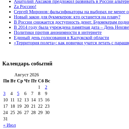
Анатолий Аксаков предложил развивать в России альтер
Zа Россию!
Сергей Миронов: фальсификаторы на выборах не менее о
Новый закон для букмекеров: кто останется на плаву?
В России снижается доступность денег. Букмекерам подн
В 2014 году была учреждена памятная дата – День Неизв
Политики против анонимности в интернете
Единый день голосования в Калужской области
«Территория полета»: как новички учатся летать с пара
Календарь событий
Август 2026
Пн
Вт
Ср
Чт
Пт
Сб
Вс
1
2
3
4
5
6
7
8
9
10
11
12
13
14
15
16
17
18
19
20
21
22
23
24
25
26
27
28
29
30
31
« Июл