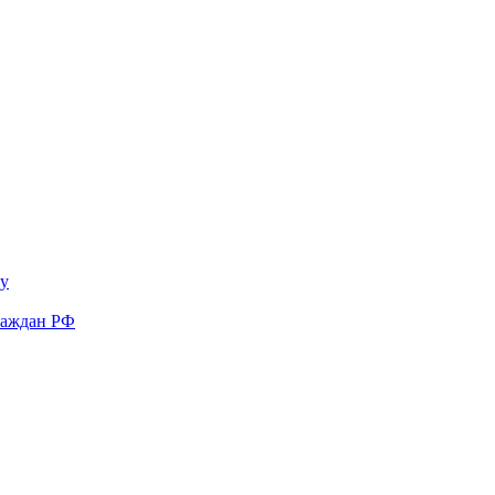
у
раждан РФ