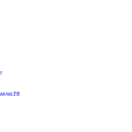
у
раждан РФ