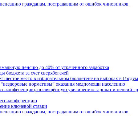
пенсацию гражданам, пострадавшим от ошибок чиновников
льную пенсию до 40% от утраченного заработка
бюджета за счет сверхбогачей
стое место в избирательном бюллетене на выборах в Госдум
нездоровые нормативы” оказания медпомощи населению
конференцию, посвящённую увеличению зарплат и пенсий г
сс-конференцию
ение ключевой ставки
пенсацию гражданам, пострадавшим от ошибок чиновников