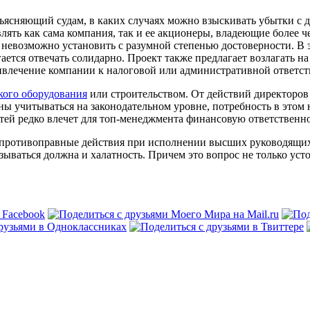
ъясняющий судам, в каких случаях можно взыскивать убытки с 
ять как сама компания, так и ее акционеры, владеющие более 
р невозможно установить с разумной степенью достоверности. В 
ется отвечать солидарно. Проект также предлагает возлагать н
ивлечение компании к налоговой или административной ответст
кого оборудования
или строительством. От действий директоров
ны учитываться на законодательном уровне, потребность в этом
тей редко влечет для топ-менеджмента финансовую ответственно
противоправные действия при исполнении высших руководящих о
азываться должна и халатность. Причем это вопрос не только ус