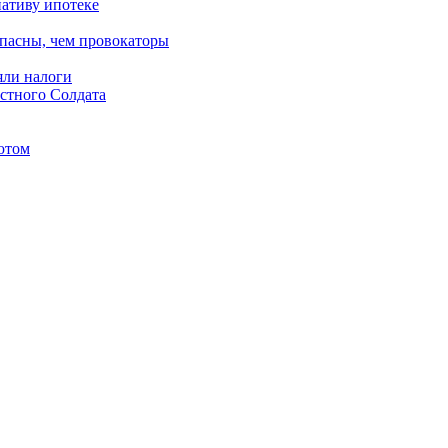
нативу ипотеке
пасны, чем провокаторы
яли налоги
естного Солдата
шютом