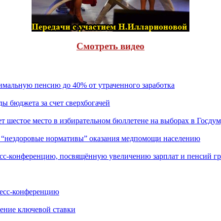
Cмотреть видео
льную пенсию до 40% от утраченного заработка
бюджета за счет сверхбогачей
стое место в избирательном бюллетене на выборах в Госдум
нездоровые нормативы” оказания медпомощи населению
конференцию, посвящённую увеличению зарплат и пенсий г
сс-конференцию
ение ключевой ставки