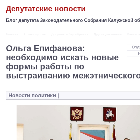
Депутатские новости
Блог депутата Законодательного Собрания Калужской 
Главная
Архив опросов
Документы Горсобрания
Другие документы
Контакт
Ольга Епифанова:
Опу
Т
необходимо искать новые
формы работы по
выстраиванию межэтнического
Новости политики
|