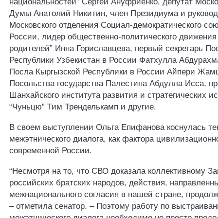
национальностей” Сергей Ануфриенко, депутат Моск
Думы Анатолий Никитин, член Президиума и руково
Московского отделения Социал-демократического со
России, лидер общественно-политического движения
родителей” Инна Гориславцева, первый секретарь По
Республики Узбекистан в России Фатхулла Абдурахма
Посла Кыргызской Республики в России Айпери Жамш
Посольства государства Палестина Абдулла Исса, п
Шанхайского института развития и стратегических и
“Чуньцю” Тим Тренделькамп и другие.
В своем выступлении Ольга Епифанова коснулась т
межэтнического диалога, как фактора цивилизационн
современной России.
“Несмотря на то, что СВО доказала коллективному З
российских братских народов, действия, направленн
межнационального согласия в нашей стране, продолж
– отметила сенатор. – Поэтому работу по выстраива
межэтнического диалога необходимо не просто продо