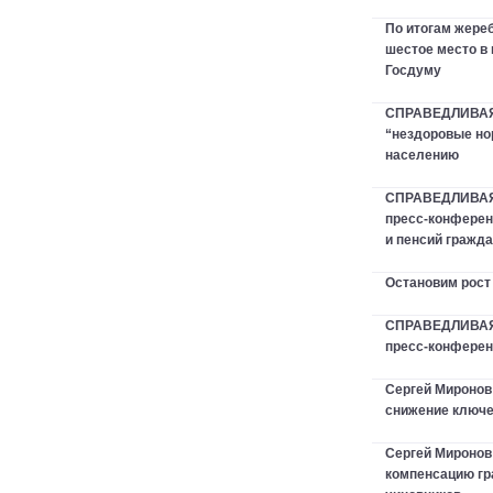
По итогам жер
шестое место в
Госдуму
СПРАВЕДЛИВАЯ 
“нездоровые но
населению
СПРАВЕДЛИВАЯ
пресс-конферен
и пенсий гражд
Остановим рост
СПРАВЕДЛИВАЯ 
пресс-конфере
Сергей Миронов
снижение ключе
Сергей Мироно
компенсацию гр