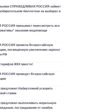
ебьевки СПРАВЕДЛИВАЯ РОССИЯ займет
 избирательном бюллетене на выборах в
РОССИЯ призывает пересмотреть все
рмативы” оказания медпомощи
 РОССИЯ провела Всероссийскую
цию, посвящённую увеличению зарплат
ан РФ
 тарифов ЖКХ вместе!
РОССИЯ проведет Всероссийскую
нцию
 предложил Набиуллиной ускорить
вой ставки
в предложил выплачивать моральную
ажданам, пострадавшим от ошибок