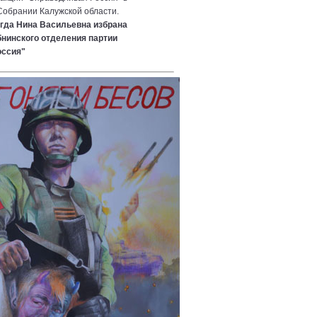
обрании Калужской области.
огда Нина Васильевна избрана
нинского отделения партии
оссия"