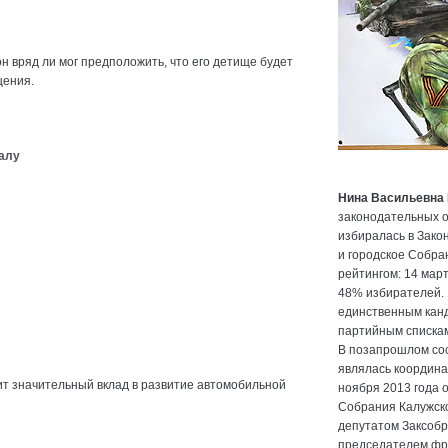
н вряд ли мог предположить, что его детище будет
щения.
алу
Нина Васильевна
законодательных о
избиралась в Зако
и городское Собра
рейтингом: 14 март
48% избирателей. 
единственным канд
партийным спискам
В позапрошлом со
являлась координа
ит значительный вклад в развитие автомобильной
ноября 2013 года 
Собрания Калужской
депутатом Заксобр
председателем фра