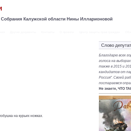
и
о Собрания Калужской области Нины Илларионовой
ния
Другие документы
Контакты
О проекте
Центр защиты прав граждан
Обз
Слово депута
Благодарю всех го
голоса на выборах
также в 2015 и 201
кандидатов от па
Россия". Своей ра
постараемся опра
Не знаете, ЧТО Т
збушка на курьих ножках.