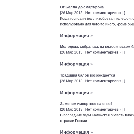
От Белла до смартфона
[26 Мар 2013 |
Нет комментариев »
| ]
Когда господин Белл изобретал телефон, о
использовано для чего-то иного, кроме об
Информация
»
Молодежь собралась на классическом б
[26 Мар 2013 |
Нет комментариев »
| ]
Информация
»
Традиция балов возрождается
[26 Мар 2013 |
Нет комментариев »
| ]
Информация
»
Заменим импортное на свое!
[26 Мар 2013 |
Нет комментариев »
| ]
В последние годы Калужская область внос
отрасли России.
Информация
»