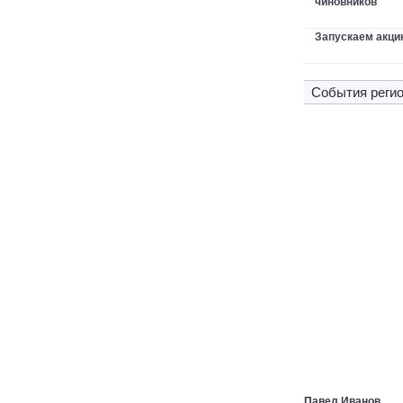
чиновников
Запускаем акци
Cобытия регио
Павел Иванов
,