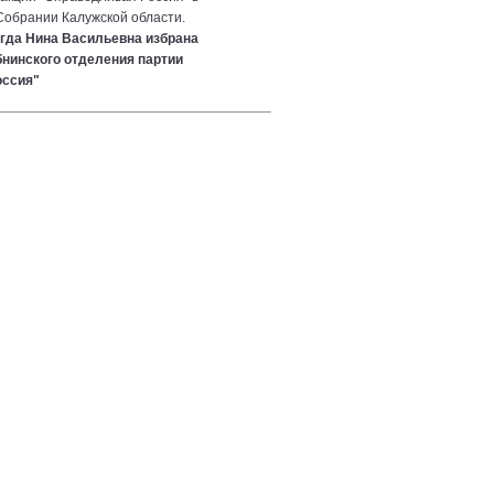
обрании Калужской области.
огда Нина Васильевна избрана
нинского отделения партии
оссия"