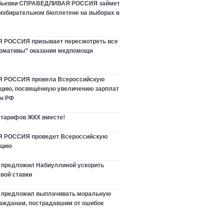
ебьевки СПРАВЕДЛИВАЯ РОССИЯ займет
 избирательном бюллетене на выборах в
РОССИЯ призывает пересмотреть все
рмативы” оказания медпомощи
 РОССИЯ провела Всероссийскую
цию, посвящённую увеличению зарплат
ан РФ
 тарифов ЖКХ вместе!
РОССИЯ проведет Всероссийскую
нцию
 предложил Набиуллиной ускорить
вой ставки
в предложил выплачивать моральную
ажданам, пострадавшим от ошибок