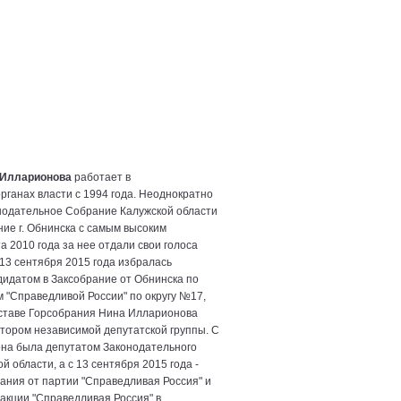
 Илларионова
работает в
рганах власти с 1994 года. Неоднократно
нодательное Собрание Калужской области
ние г. Обнинска с самым высоким
а 2010 года за нее отдали свои голоса
13 сентября 2015 года избралась
идатом в Заксобрание от Обнинска по
 "Справедливой России" по округу №17,
ставе Горсобрания Нина Илларионова
тором независимой депутатской группы. С
она была депутатом Законодательного
 области, а с 13 сентября 2015 года -
ания от партии "Справедливая Россия" и
кции "Справедливая Россия" в