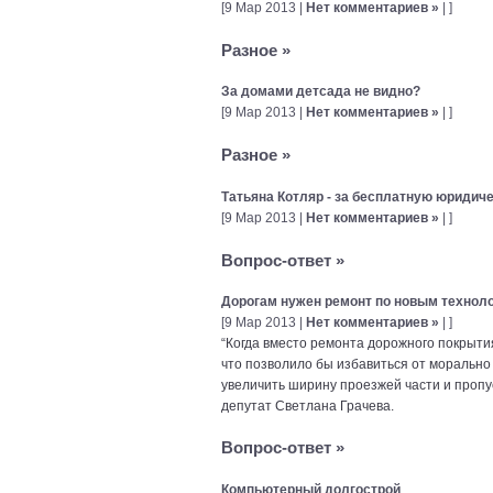
[9 Мар 2013 |
Нет комментариев »
| ]
Разное
»
За домами детсада не видно?
[9 Мар 2013 |
Нет комментариев »
| ]
Разное
»
Татьяна Котляр - за бесплатную юридич
[9 Мар 2013 |
Нет комментариев »
| ]
Вопрос-ответ
»
Дорогам нужен ремонт по новым технол
[9 Мар 2013 |
Нет комментариев »
| ]
“Когда вместо ремонта дорожного покрыти
что позволило бы избавиться от морально
увеличить ширину проезжей части и пропу
депутат Светлана Грачева.
Вопрос-ответ
»
Компьютерный долгострой