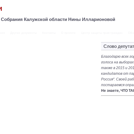
и
о Собрания Калужской области Нины Илларионовой
ния
Другие документы
Контакты
О проекте
Центр защиты прав граждан
Обз
Слово депута
Благодарю всех го
голоса на выборах
также в 2015 и 201
кандидатов от па
Россия". Своей ра
постараемся опра
Не знаете, ЧТО Т