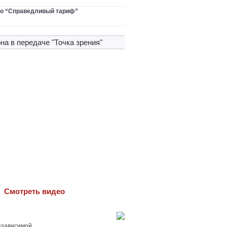
ю “Справедливый тариф”
на в передачe "Точка зрения"
Cмотреть видео
езависимой