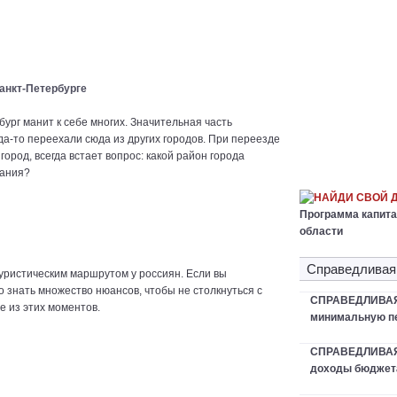
Санкт-Петербурге
бург манит к себе многих. Значительная часть
да-то переехали сюда из других городов. При переезде
город, всегда встает вопрос: какой район города
вания?
НАЙДИ СВОЙ 
Программа капита
области
Справедливая
уристическим маршрутом у россиян. Если вы
о знать множество нюансов, чтобы не столкнуться с
СПРАВЕДЛИВАЯ 
 из этих моментов.
минимальную пе
СПРАВЕДЛИВАЯ
доходы бюджета