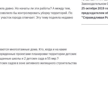
Законодательном С
ла давно. Но начаты ли эти работы? А между тем,
25 октября 2019 г
озволило бы контролировать уборку территорий. По
председателем об
й участок города отвечает. Эту тему подняла недавно
"Справедливая Р
аются многоэтажные дома. Кто, когда и на какие
твержденные проектами планировки территории детские
щанные школы и 2 детских сада в 55 мкр.?
тских садов в зоне активного жилищного строительства