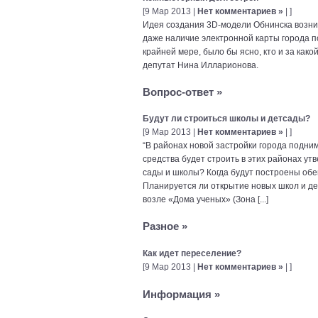
[9 Мар 2013 |
Нет комментариев »
| ]
Идея создания 3D-модели Обнинска возник
даже наличие электронной карты города п
крайней мере, было бы ясно, кто и за како
депутат Нина Илларионова.
Вопрос-ответ
»
Будут ли строиться школы и детсады?
[9 Мар 2013 |
Нет комментариев »
| ]
“В районах новой застройки города подним
средства будет строить в этих районах у
сады и школы? Когда будут построены обе
Планируется ли открытие новых школ и де
возле «Дома ученых» (Зона [...]
Разное
»
Как идет переселение?
[9 Мар 2013 |
Нет комментариев »
| ]
Информация
»