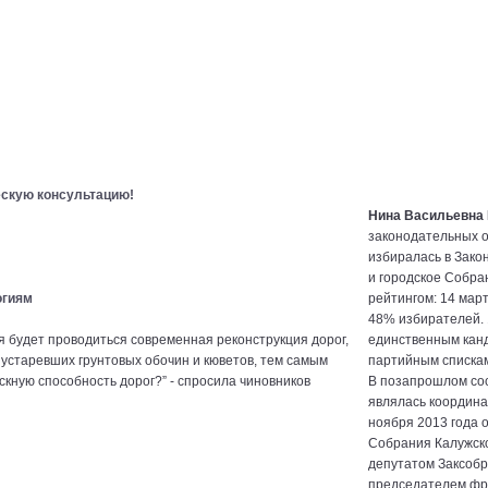
ескую консультацию!
Нина Васильевна
законодательных о
избиралась в Зако
и городское Собра
рейтингом: 14 март
огиям
48% избирателей. 
единственным канд
я будет проводиться современная реконструкция дорог,
партийным спискам
 устаревших грунтовых обочин и кюветов, тем самым
В позапрошлом со
скную способность дорог?” - спросила чиновников
являлась координа
ноября 2013 года 
Собрания Калужской
депутатом Заксобр
председателем фра