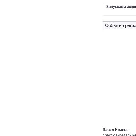
Запускаем акци
Cобытия регио
Павел Иванов
,
пресс-секретарь н