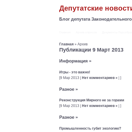
Депутатские новост
Блог депутата Законодательног
Главная
Архив опросов
Документы Горсобра
Главная
» Архив
Публикации 9 Март 2013
Информация
»
Игры - это важно!
[9 Мар 2013 |
Нет комментариев »
| ]
Разное
»
Реконструкция Мирного не за горами
[9 Мар 2013 |
Нет комментариев »
| ]
Разное
»
Промышленность губит экологию?