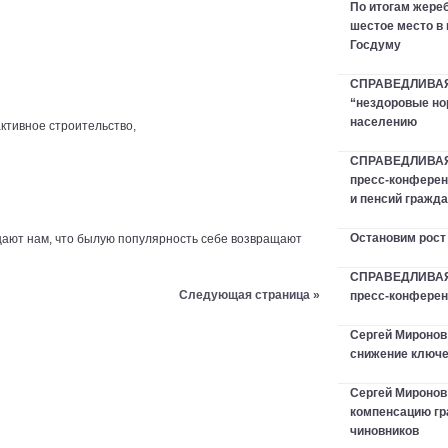
По итогам жер
шестое место в
Госдуму
СПРАВЕДЛИВАЯ 
“нездоровые но
населению
ктивное строительство,
СПРАВЕДЛИВАЯ
пресс-конферен
и пенсий гражд
Остановим рост
щают нам, что былую популярность себе возвращают
СПРАВЕДЛИВАЯ 
Следующая страница »
пресс-конфере
Сергей Миронов
снижение ключе
Сергей Мироно
компенсацию гр
чиновников